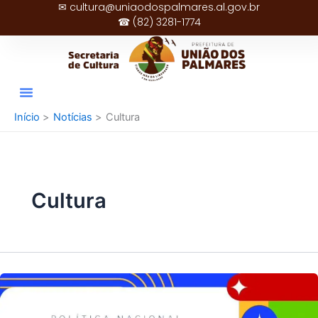
✉ cultura@uniaodospalmares.al.gov.br
Ir
☎ (82) 3281-1774
para
o
conteúdo
Início
Notícias
Cultura
Cultura