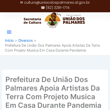
✉ cultura@uniaodospalmares.al.gov.br
Ir
☎ (82) 3281-1774
para
o
conteúdo
Início
Diversos
Prefeitura De União Dos Palmares Apoia Artistas Da Terra
Com Projeto Musica Em Casa Durante Pandemia
Prefeitura De União Dos
Palmares Apoia Artistas Da
Terra Com Projeto Musica
Em Casa Durante Pandemia