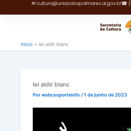
✉ cultura@uniaodospalmares.al.gov.br
☎ (8
Ir
para
o
conteúdo
Início
lei aldir blanc
lei aldir blanc
Por
wsbcsuporteinfo
/
1 de junho de 2023