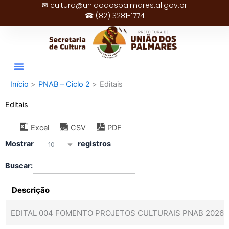
✉ cultura@uniaodospalmares.al.gov.br
Ir
☎ (82) 3281-1774
para
o
conteúdo
Início
PNAB – Ciclo 2
Editais
Editais
Excel
CSV
PDF
Mostrar
registros
10
Buscar:
Descrição
EDITAL 004 FOMENTO PROJETOS CULTURAIS PNAB 2026