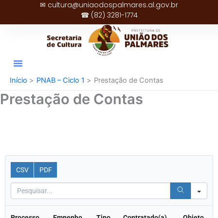
✉ cultura@uniaodospalmares.al.gov.br
Ir
☎ (82) 3281-1774
para
o
conteúdo
Início
PNAB – Ciclo 1
Prestação de Contas
Prestação de Contas
CSV
PDF
Sea
Processo
Empenho
Tipo
Contratado(a)
Objeto