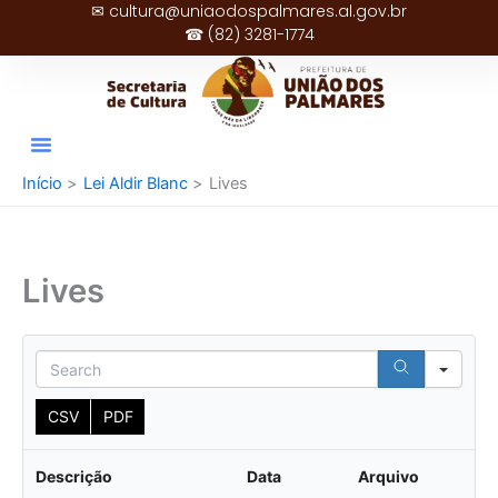
✉ cultura@uniaodospalmares.al.gov.br
Ir
☎ (82) 3281-1774
para
o
conteúdo
Início
Lei Aldir Blanc
Lives
Lives
Sear
CSV
PDF
Descrição
Data
Arquivo