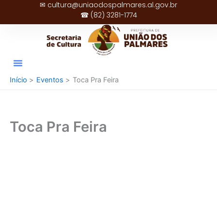
✉ cultura@uniaodospalmares.al.gov.br
Ir
☎ (82) 3281-1774
para
o
conteúdo
Início
Eventos
Toca Pra Feira
Toca Pra Feira