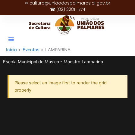
✉ cultura@uniaodospalmares.al.gov.br
Ir
☎ (82) 3281-1774
para
o
conteúdo
Início
Eventos
LAMPARINA
Escola Municipal de Música - Maestro Lamparina
Please select an image first to render the grid
properly