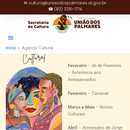
✉ cultura@uniaodospalmares.al.gov.br
Ir
☎ (82) 3281-1774
para
o
conteúdo
Janeiro
– Festa de Santa
Maria Madalena – Padroeira
Agenda Cultural
Início
Agenda Cultural
de União dos Palmares
Fevereiro
– 06 de Fevereiro
– Referência aos
Antepassados
Fevereiro
– Carnaval
Março a Maio
– Noites
Culturais
Abril
– Aniversário de Jorge